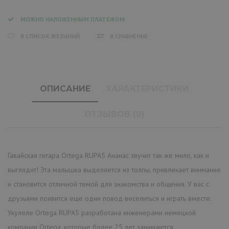
МОЖНО НАЛОЖЕННЫМ ПЛАТЕЖОМ
В СПИСОК ЖЕЛАНИЙ
В СРАВНЕНИЕ
ОПИСАНИЕ
ХАРАКТЕРИСТИКИ
ОТЗЫВОВ (0)
Гавайская гитара Ortega RUPA5 Ананас звучит так же мило, как и
выглядит! Эта малышка выделяется из толпы, привлекает внимание
и становится отличной темой для знакомства и общения. У вас с
друзьями появится еще один повод веселиться и играть вместе.
Укулеле Ortega RUPA5 разработана инженерами немецкой
компании Ortega, которые более 25 лет занимаются