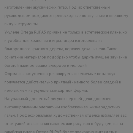
изготовлением акустических гитар. Под их ответственным
руководством рождаются превосходные по звучанию и внешнему
виду инструменты.
Укулеле Ortega RUPA5 приятна не только в эстетическом плане, но
и удобна для хранения и игры. Гитара изготовлена из
благородного красного дерева, верхняя дека - из ели. Такое
сочетание материалов подобрано чтобы дарить лучшее звучание
богатой палитре ваших аккордов и мелодий.
Форма ананас успешно резонирует извлекаемые ноты, звук
получается действительно приятный - намного более сладкий и
нежный, чем на укулеле стандартной формы.
Натуральный древесный рисунок верхней деки дополнен
выгравированным элегантным изображением жизнерадостных
пальм. Профессиональная художественная отделка избавляет вас
от ситуаций отслаивания наклеек или рисунков в будущем, ваша
гавайская гитара Ortega RUPA5 будет прекрасно выглядеть и