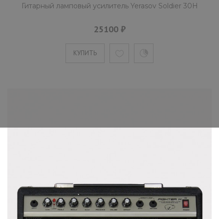
Гитарный ламповый усилитель Yerasov Soldier 30H
25100 ₽
КУПИТЬ