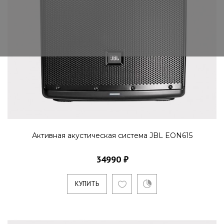
Пассивная акустическая система J
PRX425D
46990 ₽
Двухполосная пассивная акустическая
система с двумя пятнадцатидюймовыми
динамиками. Это идеальный вы..
Активная акустическая система JBL EON615
КУПИТЬ
34990 ₽
Пассивный сабвуфер JBL JRX218S
КУПИТЬ
33695 ₽