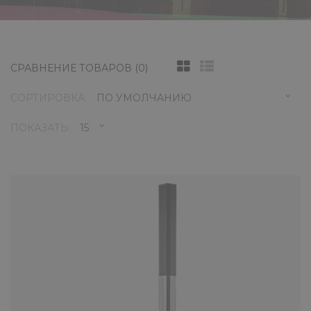
СРАВНЕНИЕ ТОВАРОВ (0)
СОРТИРОВКА:
ПОКАЗАТЬ:
Активная акустическая система JB
EON ONE
61890 ₽
JBL EON ONE - портативная система «все-в-
одном», состоящая из 250-мм сабвуфера,
разбирающего линейно..