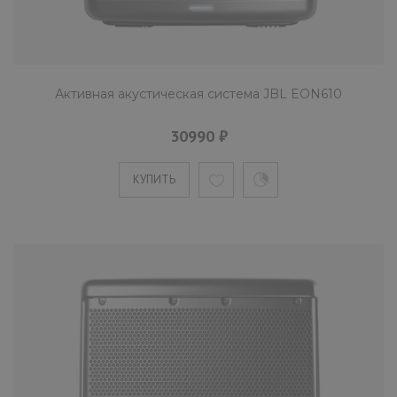
Активная акустическая система JB
PRX715
89990 ₽
Активная акустическая система JBL EON610
30990 ₽
JBL PRX715 - компактный полнодиапазонны
двухполосный сценический монитор с
КУПИТЬ
мощным звуковым давление..
КУПИТЬ
Активная акустическая система JB
PRX812W
70990 ₽