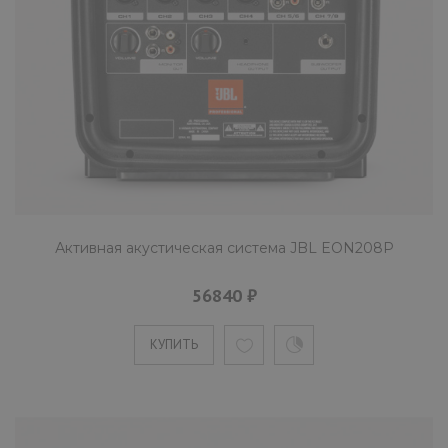
Всемирно известная компания HARMAN
представляет на российском рынке JBL
EON612 - активный студийный ..
КУПИТЬ
Активная акустическая система JBL EON208P
Активная акустическая система JB
EON615
56840 ₽
34990 ₽
КУПИТЬ
Всемирно известная компания HARMAN
представляет на российском рынке JBL
EON615 - активный студийный ..