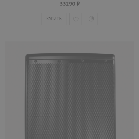
33290 ₽
КУПИТЬ
КУПИТЬ
Активный сабвуфер JBL EON618S
65590 ₽
JBL EON618S 18` представляет собой
активный сабвуфер. Акустическая система
выпущена в линейке активн..
КУПИТЬ