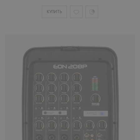
Активная акустическая система JB
КУПИТЬ
EON610
30990 ₽
Всемирно известная компания HARMAN
представляет на российском рынке JBL
EON610 - активный студийный ..
КУПИТЬ
Активная акустическая система JB
EON612
33290 ₽