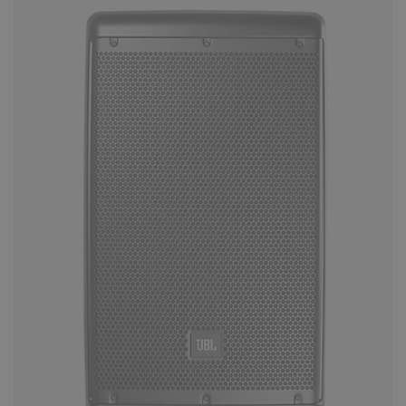
КУПИТЬ
Активная акустическая система JB
JS15BT
21990 ₽
Всемирно известная компания HARMAN
представляет на российском рынке новую
линейку активных 2-полосны..
КУПИТЬ