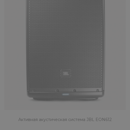
JBL PRX812W - двухполосная активная
акустическая система с 12-дюймовым НЧ
динамиком и 1.5-дюймовым В..
КУПИТЬ
Активная акустическая система JB
PRX815W
80990 ₽
JBL PRX815W - двухполосная активная
Активная акустическая система JBL EON612
акустическая система с 15-дюймовым НЧ
динамиком и 2-дюймовым ВЧ ..