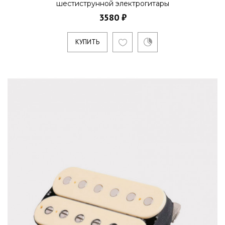
шестиструнной электрогитары
В производстве звукоснимателя Plasma-X1
3580 ₽
используются магниты Alnico V. Они дают
возможность музыкант..
КУПИТЬ
КУПИТЬ