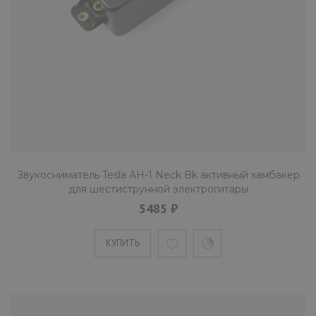
Neck Bk хамбакер для
шестиструнной электрогитары
3580 ₽
Если вы хотите получить тяжелый, плотный и
мощный звук, то звукосниматель Plasma-3 -
это ваш выбор. ..
Звукосниматель Tesla AH-1 Neck Bk активный хамбакер
КУПИТЬ
для шестиструнной электрогитары
5485 ₽
Звукосниматель Tesla Plasma-RS1
КУПИТЬ
Bridge cингл для шестиструнной
электрогитары
4295 ₽