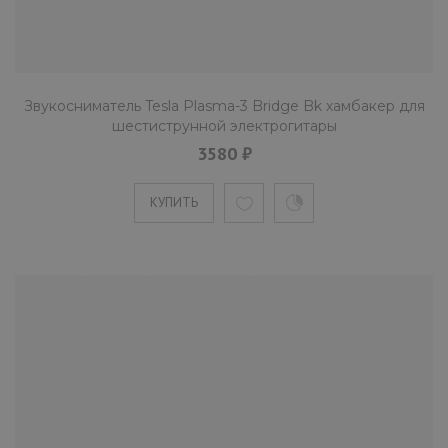
КУПИТЬ
Звукосниматель Tesla Plasma-3 Bridge Bk хамбакер для
шестиструнной электрогитары
3580 ₽
Звукосниматель Tesla Plasma-X1
Bridge Bk хамбакер для
шестиструнной электрогитары
КУПИТЬ
3580 ₽
В производстве звукоснимателя Plasma-X1
используются магниты Alnico V. Они дают
возможность музыкант..
КУПИТЬ