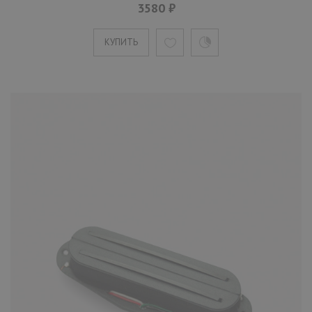
шестиструнной электрогитары
3580 ₽
4295 ₽
КУПИТЬ
В производстве звукоснимателя Plasma-X1
используются магниты Alnico V. Они дают
возможность музыкант..
КУПИТЬ
Звукосниматель Tesla Plasma-X1
Bridge Gd хамбакер для
шестиструнной электрогитары
4535 ₽