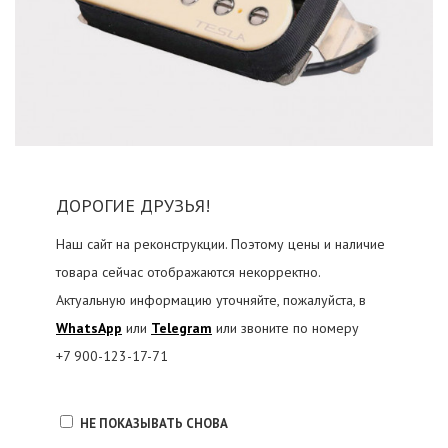
ДОРОГИЕ ДРУЗЬЯ!
Наш сайт на реконструкции. Поэтому цены и наличие
товара сейчас отображаются некорректно.
Звукосниматель Tesla Plasma-X1 Bridge Cm хамбакер для
Актуальную информацию уточняйте, пожалуйста, в
шестиструнной электрогитары
WhatsApp
или
Telegram
или звоните по номеру
3580 ₽
+7 900-123-17-71
КУПИТЬ
НЕ ПОКАЗЫВАТЬ СНОВА