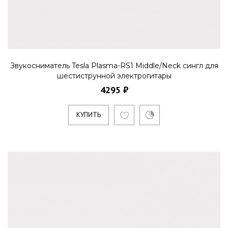
Звукосниматель Tesla Plasma-X1
Neck Bk хамбакер для
шестиструнной электрогитары
3580 ₽
Звукосниматель Tesla Plasma-RS1 Middle/Neck cингл для
шестиструнной электрогитары
4295 ₽
В производстве звукоснимателя Plasma-X1
используются магниты Alnico V. Они дают
КУПИТЬ
возможность музыкант..
КУПИТЬ
Звукосниматель Tesla Plasma-X1
Neck Cm хамбакер для
шестиструнной электрогитары