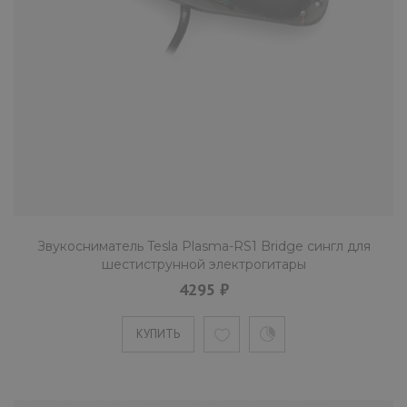
В производстве звукоснимателя Plasma-X1
используются магниты Alnico V. Они дают
возможность музыкант..
КУПИТЬ
Звукосниматель Tesla Plasma-X1
Bridge Wh хамбакер для
шестиструнной электрогитары
Звукосниматель Tesla Plasma-RS1 Bridge cингл для
шестиструнной электрогитары
3580 ₽
4295 ₽
КУПИТЬ
В производстве звукоснимателя Plasma-X1
используются магниты Alnico V. Они дают
возможность музыкант..