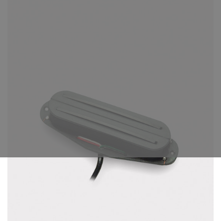
КУПИТЬ
Звукосниматель Tesla Plasma-X1
Bridge Zb хамбакер для
шестиструнной электрогитары
3580 ₽
В производстве звукоснимателя Plasma-X1
используются магниты Alnico V. Они дают
возможность музыкант..
КУПИТЬ