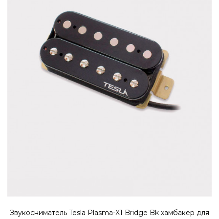
3580 ₽
В производстве звукоснимателя Plasma-X1
используются магниты Alnico V. Они дают
возможность музыкант..
КУПИТЬ
Звукосниматель Tesla Plasma-X1
Neck Cr хамбакер для
шестиструнной электрогитары
4295 ₽
Звукосниматель Tesla Plasma-X1 Bridge Bk хамбакер для