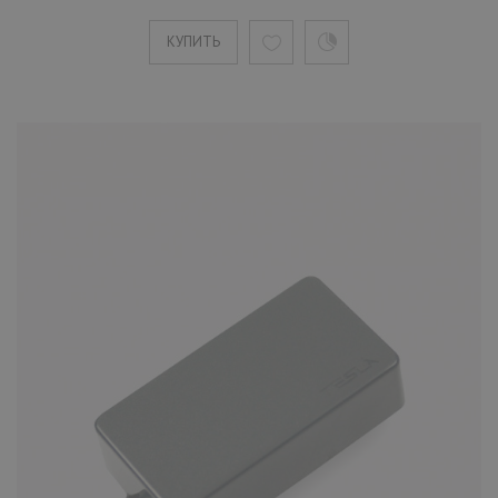
КУПИТЬ
Звукосниматель Tesla Plasma-3
Bridge Bk хамбакер для
шестиструнной электрогитары
3580 ₽
Если вы хотите получить тяжелый, плотный и
мощный звук, то звукосниматель Plasma-3 -
это ваш выбор. ..
КУПИТЬ
Звукосниматель Tesla Plasma-3