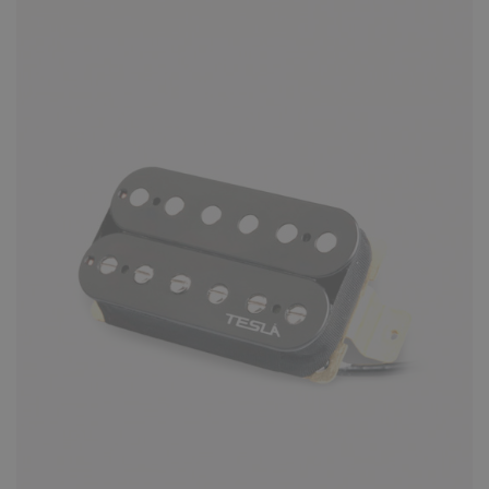
Plasma-RS1 – звукосниматель, который
подойдет вам, если на вашем инструменте
установлены сингловые д..
КУПИТЬ
Звукосниматель Tesla Plasma-RS1
Middle/Neck cингл для
шестиструнной электрогитары
4295 ₽
Plasma-RS1 – звукосниматель, который
подойдет вам, если на вашем инструменте
установлены сингловые д..